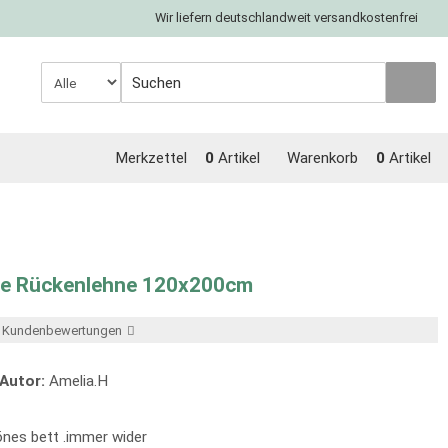
Wir liefern deutschlandweit versandkostenfrei
Merkzettel
0
Artikel
Warenkorb
0
Artikel
ne Rückenlehne 120x200cm
er Kundenbewertungen
Autor:
Amelia.H
önes bett .immer wider