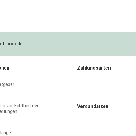
ntraum.de
onen
Zahlungsarten
atgeber
en zur Echtheit der
Versandarten
ertungen
rlänge