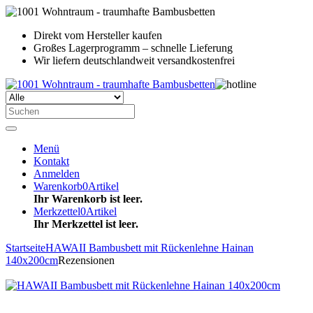
Direkt vom Hersteller kaufen
Großes Lagerprogramm – schnelle Lieferung
Wir liefern deutschlandweit versandkostenfrei
Menü
Kontakt
Anmelden
Warenkorb
0
Artikel
Ihr Warenkorb ist leer.
Merkzettel
0
Artikel
Ihr Merkzettel ist leer.
Startseite
HAWAII Bambusbett mit Rückenlehne Hainan
140x200cm
Rezensionen