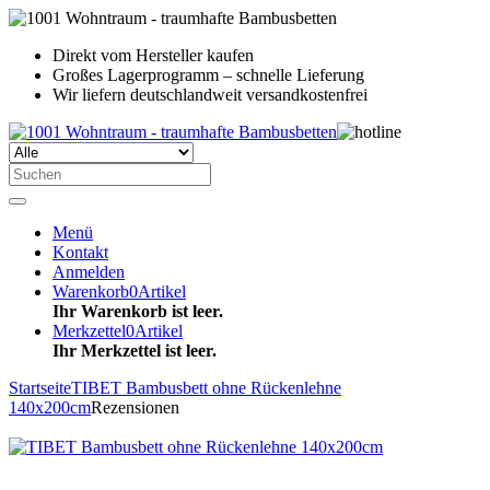
Direkt vom Hersteller kaufen
Großes Lagerprogramm – schnelle Lieferung
Wir liefern deutschlandweit versandkostenfrei
Menü
Kontakt
Anmelden
Warenkorb
0
Artikel
Ihr Warenkorb ist leer.
Merkzettel
0
Artikel
Ihr Merkzettel ist leer.
Startseite
TIBET Bambusbett ohne Rückenlehne
140x200cm
Rezensionen