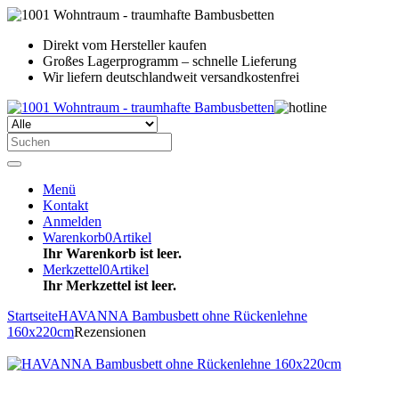
Direkt vom Hersteller kaufen
Großes Lagerprogramm – schnelle Lieferung
Wir liefern deutschlandweit versandkostenfrei
Menü
Kontakt
Anmelden
Warenkorb
0
Artikel
Ihr Warenkorb ist leer.
Merkzettel
0
Artikel
Ihr Merkzettel ist leer.
Startseite
HAVANNA Bambusbett ohne Rückenlehne
160x220cm
Rezensionen