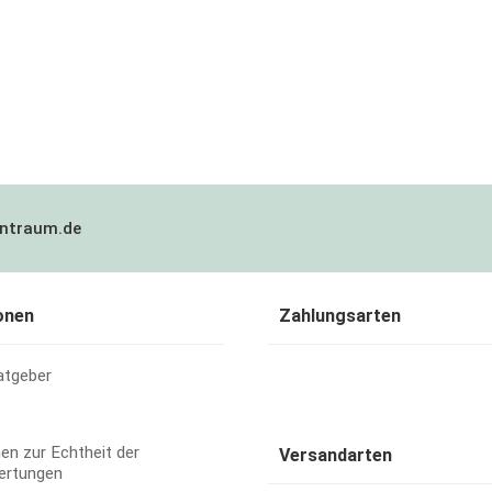
ntraum.de
onen
Zahlungsarten
atgeber
en zur Echtheit der
Versandarten
ertungen