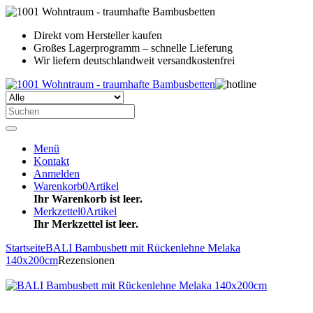
Direkt vom Hersteller kaufen
Großes Lagerprogramm – schnelle Lieferung
Wir liefern deutschlandweit versandkostenfrei
Menü
Kontakt
Anmelden
Warenkorb
0
Artikel
Ihr Warenkorb ist leer.
Merkzettel
0
Artikel
Ihr Merkzettel ist leer.
Startseite
BALI Bambusbett mit Rückenlehne Melaka
140x200cm
Rezensionen