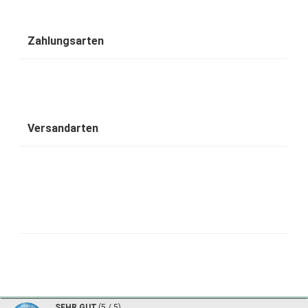
Zahlungsarten
Versandarten
1001 Wohntraum - traumhafte Bambusbetten © 2026 | ©
mod
ified eCommerce Shopsoftware
|
©
SEHR GUT
(5 / 5)