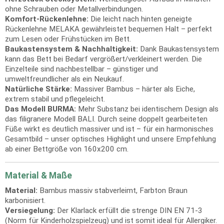
ohne Schrauben oder Metallverbindungen.
Komfort-Rückenlehne:
Die leicht nach hinten geneigte
Rückenlehne MELAKA gewährleistet bequemen Halt – perfekt
zum Lesen oder Frühstücken im Bett.
Baukastensystem & Nachhaltigkeit:
Dank Baukastensystem
kann das Bett bei Bedarf vergrößert/verkleinert werden. Die
Einzelteile sind nachbestellbar – günstiger und
umweltfreundlicher als ein Neukauf.
Natürliche Stärke:
Massiver Bambus – härter als Eiche,
extrem stabil und pflegeleicht.
Das Modell BURMA:
Mehr Substanz bei identischem Design als
das filigranere Modell BALI. Durch seine doppelt gearbeiteten
Füße wirkt es deutlich massiver und ist – für ein harmonisches
Gesamtbild – unser optisches Highlight und unsere Empfehlung
ab einer Bettgröße von 160x200 cm.
Material & Maße
Material:
Bambus massiv stabverleimt, Farbton Braun
karbonisiert.
Versiegelung:
Der Klarlack erfüllt die strenge DIN EN 71-3
(Norm für Kinderholzspielzeug) und ist somit ideal für Allergiker.