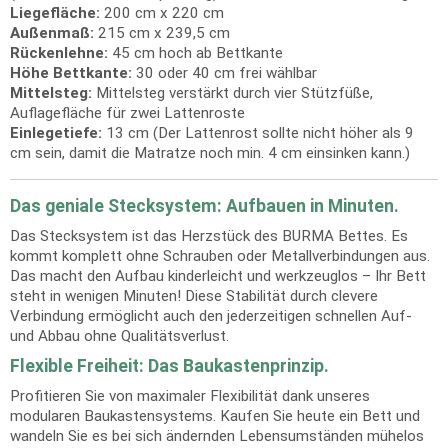
Liegefläche:
200 cm x 220 cm
Außenmaß:
215 cm x 239,5 cm
Rückenlehne:
45 cm hoch ab Bettkante
Höhe Bettkante:
30 oder 40 cm frei wählbar
Mittelsteg:
Mittelsteg verstärkt durch vier Stützfüße,
Auflagefläche für zwei Lattenroste
Einlegetiefe:
13 cm (Der Lattenrost sollte nicht höher als 9
cm sein, damit die Matratze noch min. 4 cm einsinken kann.)
Das geniale Stecksystem: Aufbauen in Minuten.
Das Stecksystem ist das Herzstück des BURMA Bettes. Es
kommt komplett ohne Schrauben oder Metallverbindungen aus.
Das macht den Aufbau kinderleicht und werkzeuglos – Ihr Bett
steht in wenigen Minuten! Diese Stabilität durch clevere
Verbindung ermöglicht auch den jederzeitigen schnellen Auf-
und Abbau ohne Qualitätsverlust.
Flexible Freiheit: Das Baukastenprinzip.
Profitieren Sie von maximaler Flexibilität dank unseres
modularen Baukastensystems. Kaufen Sie heute ein Bett und
wandeln Sie es bei sich ändernden Lebensumständen mühelos